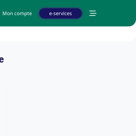
Mon compte
e-services
e