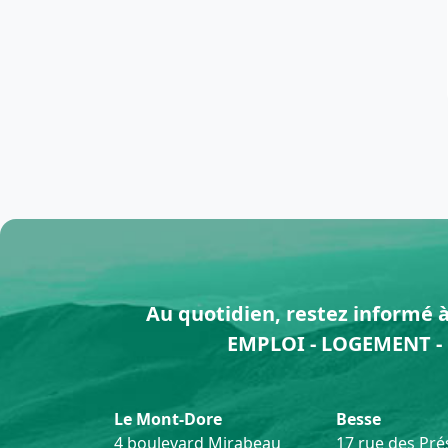
Au quotidien, restez informé à 
EMPLOI - LOGEMENT - 
Le Mont-Dore
Besse
4 boulevard Mirabeau
17 rue des Prés