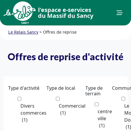
l'espace e-services
du Massif du Sancy
Le Relais Sancy
>
Offres de reprise
Offres de reprise d'activité
Type d'activité
Type de local
Type de
Commu
terrain
Divers
Commercial
Le
centre
commerces
(1)
Mo
ville
(1)
Do
(1)
(1