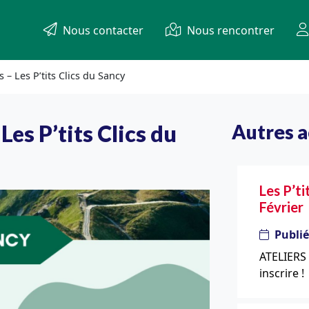
Nous contacter
Nous rencontrer
 – Les P’tits Clics du Sancy
es P’tits Clics du
Autres a
Les P’ti
Février
Publié
ATELIERS
inscrire !