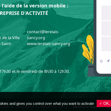
l'aide de la version mobile :
REPRISE D'ACTIVITÉ
contact@lerelais-
 de la Ville
sancy.org
-Saint-
www.lerelais-sancy.org
 17h30 et le vendredi de 8h30 à 12h30.
okies and gives you control over what you want to activate
✓ OK, 
auté de Communes du Massif du Sancy
Mentions légales
Ge