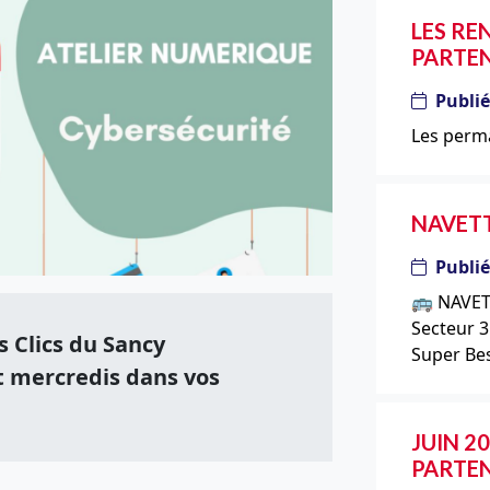
LES RE
PARTE
Publié
Les perma
NAVETT
Publié
🚌 NAVET
Secteur 3
s Clics du Sancy
Super Be
t mercredis dans vos
JUIN 20
PARTE