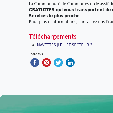
La Communauté de Communes du Massif du San
𝗚𝗥𝗔𝗧𝗨𝗜𝗧𝗘𝗦 𝗾𝘂𝗶 𝘃𝗼𝘂𝘀 𝘁𝗿𝗮𝗻𝘀𝗽𝗼𝗿𝘁𝗲𝗻𝘁 𝗱𝗲 
𝗦𝗲𝗿𝘃𝗶𝗰𝗲𝘀 𝗹𝗲 𝗽𝗹𝘂𝘀 𝗽𝗿𝗼𝗰𝗵𝗲 !
Pour plus d’informations, contactez nos Fra
Téléchargements
NAVETTES JUILLET SECTEUR 3
Share this...