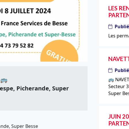
LES RE
PARTE
Publié
Les perma
NAVETT
Publié
 🚌
🚌 NAVET
Secteur 3
espe, Picherande, Super
Super Be
JUIN 20
PARTE
ande, Super Besse