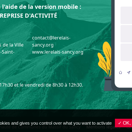
l'aide de la version mobile :
REPRISE D'ACTIVITÉ
contact@lerelais-
 de la Ville
sancy.org
-Saint-
www.lerelais-sancy.org
 17h30 et le vendredi de 8h30 à 12h30.
okies and gives you control over what you want to activate
✓ OK, 
auté de Communes du Massif du Sancy
Mentions légales
Ge