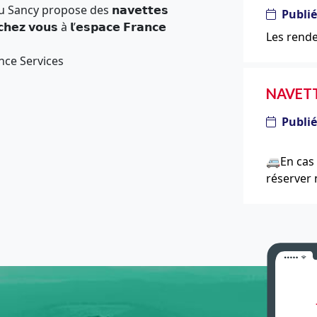
cy propose des 𝗻𝗮𝘃𝗲𝘁𝘁𝗲𝘀
Publié
𝗵𝗲𝘇 𝘃𝗼𝘂𝘀 à 𝗹’𝗲𝘀𝗽𝗮𝗰𝗲 𝗙𝗿𝗮𝗻𝗰𝗲
Les rend
nce Services
NAVETT
Publié
🚐En cas 
réserver