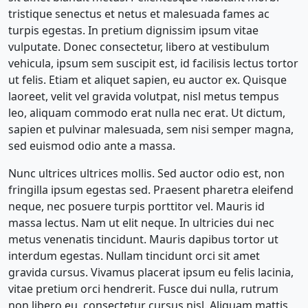
tristique senectus et netus et malesuada fames ac
turpis egestas. In pretium dignissim ipsum vitae
vulputate. Donec consectetur, libero at vestibulum
vehicula, ipsum sem suscipit est, id facilisis lectus tortor
ut felis. Etiam et aliquet sapien, eu auctor ex. Quisque
laoreet, velit vel gravida volutpat, nisl metus tempus
leo, aliquam commodo erat nulla nec erat. Ut dictum,
sapien et pulvinar malesuada, sem nisi semper magna,
sed euismod odio ante a massa.
Nunc ultrices ultrices mollis. Sed auctor odio est, non
fringilla ipsum egestas sed. Praesent pharetra eleifend
neque, nec posuere turpis porttitor vel. Mauris id
massa lectus. Nam ut elit neque. In ultricies dui nec
metus venenatis tincidunt. Mauris dapibus tortor ut
interdum egestas. Nullam tincidunt orci sit amet
gravida cursus. Vivamus placerat ipsum eu felis lacinia,
vitae pretium orci hendrerit. Fusce dui nulla, rutrum
non libero eu, consectetur cursus nisl. Aliquam mattis