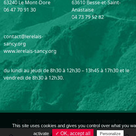
63240 Le Mont-Dore
63610 Besse-et-Saint-
06 47 70 91 30
Anastaise
04 73 79 52 82
contact@lerelais-
sancy.org
www.lerelais-sancy.org
du lundi au jeudi de 8h30 à 12h30 – 13h45 à 17h30 et le
vendredi de 8h30 à 12h30.
© 2023 - Communauté de Communes du Massif du
This site uses cookies and gives you control over what you wa
Sancy
Mentions légales
Gestion des cookies
activate
✓ OK, accept all
Personalize