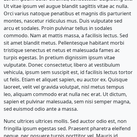
Ut vitae ipsum vel augue blandit sagittis vitae ac nulla.
Orci varius natoque penatibus et magnis dis parturient
montes, nascetur ridiculus mus. Duis vulputate sed
arcu et sodales. Proin pulvinar tellus in sodales
commodo. Nam at mattis massa, a facilisis lectus. Sed
sit amet blandit metus. Pellentesque habitant morbi
tristique senectus et netus et malesuada fames ac
turpis egestas. In pretium dignissim ipsum vitae
vulputate. Donec consectetur, libero at vestibulum
vehicula, ipsum sem suscipit est, id facilisis lectus tortor
ut felis. Etiam et aliquet sapien, eu auctor ex. Quisque
laoreet, velit vel gravida volutpat, nisl metus tempus
leo, aliquam commodo erat nulla nec erat. Ut dictum,
sapien et pulvinar malesuada, sem nisi semper magna,
sed euismod odio ante a massa.
Nunc ultrices ultrices mollis. Sed auctor odio est, non
fringilla ipsum egestas sed. Praesent pharetra eleifend
neque, nec posuere turpis porttitor vel. Mauris id