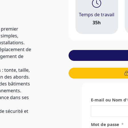
Temps de travail
35h
e premier
 simples,
stallations.
déplacement de
nagement de
: tonte, taille,
en des abords.
l des bâtiments
onnements.
ance dans ses
E-mail ou Nom d'
de sécurité et
Mot de passe
*