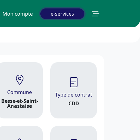
Mon compte
e-services
Commune
Type de contrat
Besse-et-Saint-
CDD
Anastaise