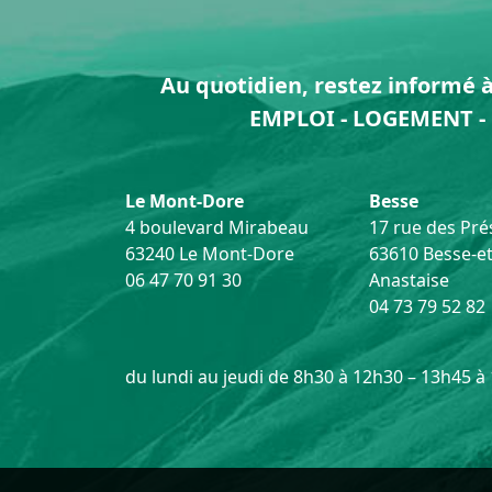
Au quotidien, restez informé à 
EMPLOI - LOGEMENT - 
Le Mont-Dore
Besse
4 boulevard Mirabeau
17 rue des Prés
63240 Le Mont-Dore
63610 Besse-et
06 47 70 91 30
Anastaise
04 73 79 52 82
du lundi au jeudi de 8h30 à 12h30 – 13h45 à